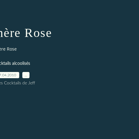
hère Rose
ère Rose
ktails alcoolisés
7.04.2010
…
es Cocktails de Jeff