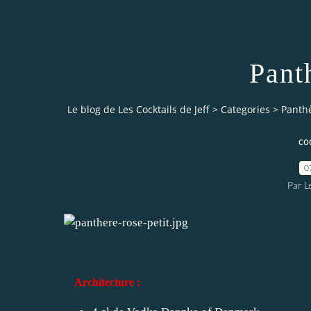
Pant
Le blog de Les Cocktails de Jeff
>
Categories
>
Panth
coc
0
Par L
Architecture :