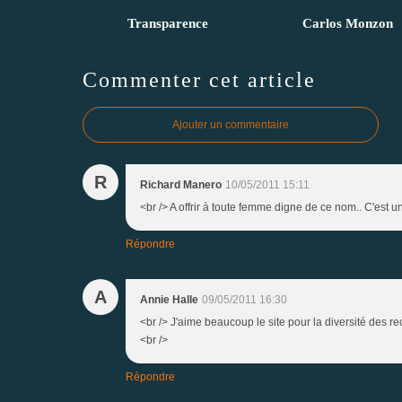
Transparence
Carlos Monzon
Commenter cet article
Ajouter un commentaire
R
Richard Manero
10/05/2011 15:11
<br /> A offrir à toute femme digne de ce nom.. C'est u
Répondre
A
Annie Halle
09/05/2011 16:30
<br /> J'aime beaucoup le site pour la diversité des r
<br />
Répondre