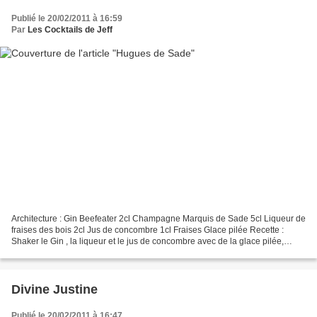
Publié le 20/02/2011 à 16:59
Par
Les Cocktails de Jeff
Architecture : Gin Beefeater 2cl Champagne Marquis de Sade 5cl Liqueur de
fraises des bois 2cl Jus de concombre 1cl Fraises Glace pilée Recette :
Shaker le Gin , la liqueur et le jus de concombre avec de la glace pilée,
verser dans un verre évasé , remplir...
Divine Justine
Publié le 20/02/2011 à 16:47