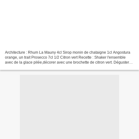
Architecture : Rhum La Mauny 4cl Sirop monin de chataigne 1cl Angostura
orange, un trait Prosecco 7cl 1/2 Citron vert Recette : Shaker l'ensemble
avec de la glace pilée,décorer avec une brochette de citron vert. Déguster
dans un double verre... La bouffonne...