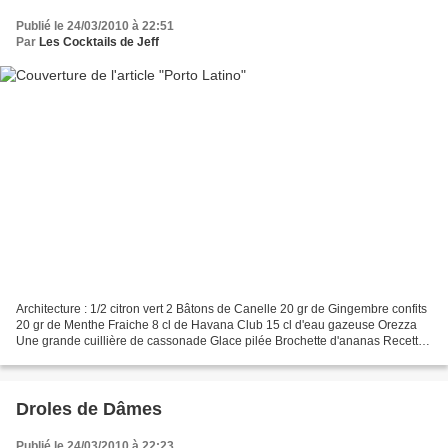
Publié le 24/03/2010 à 22:51
Par
Les Cocktails de Jeff
Architecture : 1/2 citron vert 2 Bâtons de Canelle 20 gr de Gingembre confits
20 gr de Menthe Fraiche 8 cl de Havana Club 15 cl d'eau gazeuse Orezza
Une grande cuillière de cassonade Glace pilée Brochette d'ananas Recette :
Piller le gingembre, le citron...
Droles de Dâmes
Publié le 24/03/2010 à 22:23