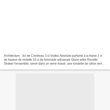
Architecture : 3cl de Cointreau 3 cl Vodka Absolute parfumé à la fraise 2 cl
de liqueur de violette 10 cl de limonade artisanale Glace pilée Recette :
Shaker l'ensemble, servir dans un verre évasé, une rondelle de citron vert
pour la décoration. Et d...