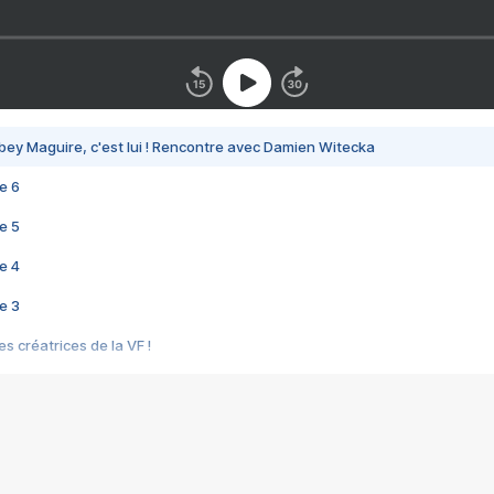
bey Maguire, c'est lui ! Rencontre avec Damien Witecka
e 6
e 5
e 4
e 3
s créatrices de la VF !
e 2
e 1
e Mektoub My Love arrive enfin ! Rencontre avec Shaïn Boumedine et Sal