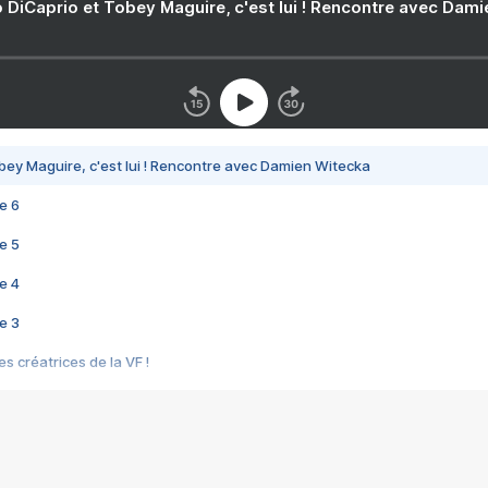
 DiCaprio et Tobey Maguire, c'est lui ! Rencontre avec Dam
bey Maguire, c'est lui ! Rencontre avec Damien Witecka
e 6
e 5
e 4
e 3
s créatrices de la VF !
e 2
e 1
e Mektoub My Love arrive enfin ! Rencontre avec Shaïn Boumedine et Sal