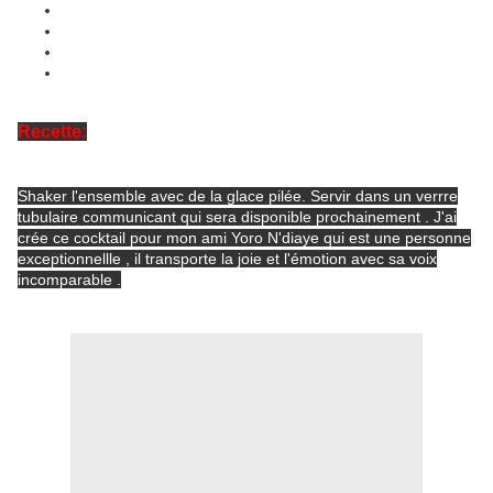
Liqueur parisienne 4cl
Curaçao 1cl
Jus de melon 8cl
Miel liquide 2cl
Recette:
Shaker l'ensemble avec de la glace pilée. Servir dans un verrre
tubulaire communicant qui sera disponible prochainement . J'ai
crée ce cocktail pour mon ami Yoro N'diaye qui est une personne
exceptionnellle , il transporte la joie et l'émotion avec sa voix
incomparable .