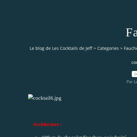
F
Le blog de Les Cocktails de Jeff
>
Categories
>
Fauch
coc
2
Par L
Architecture :