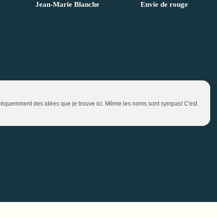
Jean-Marie Blanche
Envie de rouge
 fréquemment des idées que je trouve ici. Même les noms sont sympas! C'est