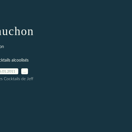
auchon
on
ktails alcoolisés
6.01.2011
…
es Cocktails de Jeff